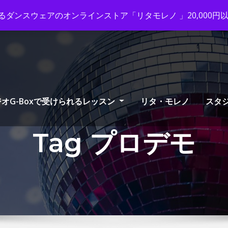
ox-tango.com
+03-6231-0170
ダンスウェアのオンラインストア「リタモレノ 」20,000
オG-Boxで受けられるレッスン
リタ・モレノ
スタ
Tag プロデモ