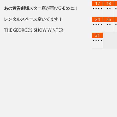
17
18
あの黄昏劇場スター座が再びG-Boxに！
•
•
•
•
•
•
レンタルスペース空いてます！
24
25
•
•
•
•
•
•
THE GEORGE’S SHOW WINTER
31
•
•
•
•