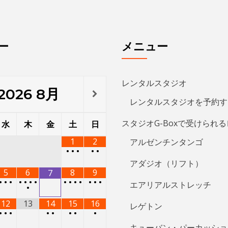
ー
メニュー
レンタルスタジオ
2026
8月
レンタルスタジオを予約す
スタジオG-Boxで受けられ
水
木
金
土
日
1
2
アルゼンチンタンゴ
•
•
•
•
•
アダジオ（リフト）
5
6
8
9
7
•
•
•
•
•
•
•
•
•
•
•
•
•
•
エアリアルストレッチ
•
12
13
14
15
16
レゲトン
•
•
•
•
•
•
•
•
キューバン・パーカッショ