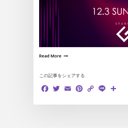
Read More
この記事をシェアする
Facebook
Twitter
Email
Pinterest
Copy
Line
共
Link
有