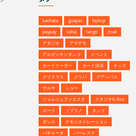
bachata
guapas
hiphop
paypay
salsa
tango
zouk
アダジオ
アマデモ
アルゼンチンタンゴ
イベント
カードリーダー
カード決済
キッズ
クリスマス
クリパ
グアッパス
サルサ
ショー
ジョルジュフィエスタ
スタジオG-Box
ズーク
ソプラノ
タンゴ
ダンス
デモンストレーション
バチャータ
バーレスク