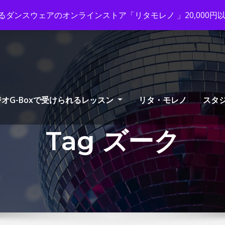
ox-tango.com
+03-6231-0170
ダンスウェアのオンラインストア「リタモレノ 」20,000
オG-Boxで受けられるレッスン
リタ・モレノ
スタ
Tag ズーク