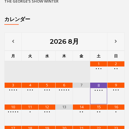
THE GEORGE’S SHOW WINTER
カレンダー
2026
8月
月
火
水
木
金
土
日
1
2
•
•
•
•
•
3
4
5
6
7
9
8
•
•
•
•
•
•
•
•
•
•
•
•
•
•
•
•
•
•
•
•
•
•
10
11
12
13
14
15
16
•
•
•
•
•
•
•
•
•
•
•
•
•
•
17
18
19
20
21
22
23