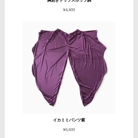
¥
4,400
イカミミパンツ紫
¥
6,600