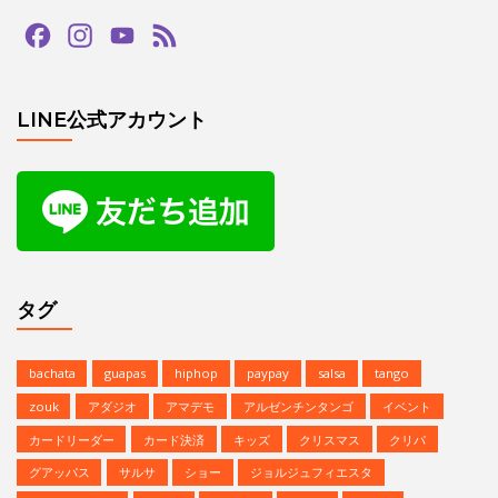
Facebook
Instagram
YouTube
Feed
Channel
LINE公式アカウント
タグ
bachata
guapas
hiphop
paypay
salsa
tango
zouk
アダジオ
アマデモ
アルゼンチンタンゴ
イベント
カードリーダー
カード決済
キッズ
クリスマス
クリパ
グアッパス
サルサ
ショー
ジョルジュフィエスタ