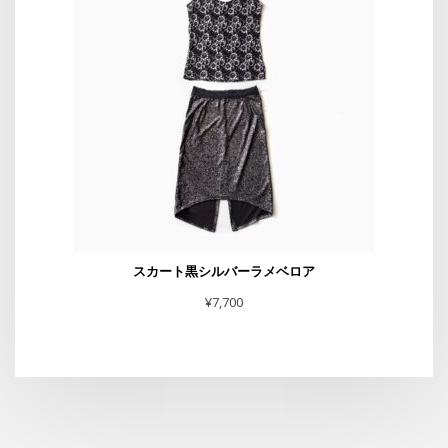
スカート黒シルバーラメベロア
¥
7,700