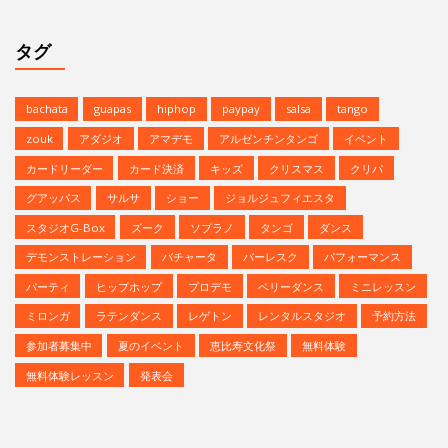
タグ
bachata
guapas
hiphop
paypay
salsa
tango
zouk
アダジオ
アマデモ
アルゼンチンタンゴ
イベント
カードリーダー
カード決済
キッズ
クリスマス
クリパ
グアッパス
サルサ
ショー
ジョルジュフィエスタ
スタジオG-Box
ズーク
ソプラノ
タンゴ
ダンス
デモンストレーション
バチャータ
バーレスク
パフォーマンス
パーティ
ヒップホップ
プロデモ
ベリーダンス
ミニレッスン
ミロンガ
ラテンダンス
レゲトン
レンタルスタジオ
予約方法
参加者募集中
夏のイベント
恵比寿文化祭
無料体験
無料体験レッスン
発表会