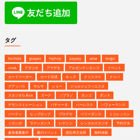
タグ
bachata
guapas
hiphop
paypay
salsa
tango
zouk
アダジオ
アマデモ
アルゼンチンタンゴ
イベント
カードリーダー
カード決済
キッズ
クリスマス
クリパ
グアッパス
サルサ
ショー
ジョルジュフィエスタ
スタジオG-Box
ズーク
ソプラノ
タンゴ
ダンス
デモンストレーション
バチャータ
バーレスク
パフォーマンス
パーティ
ヒップホップ
プロデモ
ベリーダンス
ミニレッスン
ミロンガ
ラテンダンス
レゲトン
レンタルスタジオ
予約方法
参加者募集中
夏のイベント
恵比寿文化祭
無料体験