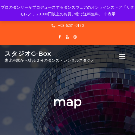
プロのダンサーがプロデュースするダンスウェアのオンラインストア「リタ
Mon - Sun 10.00 - 23.00
モレノ 」20,000円以上のお買い物で送料無料。
非表示
info@gbox-tango.com
+03-6231-0170
スタジオG-Box
恵比寿駅から徒歩２分のダンス・レンタルスタジオ
map