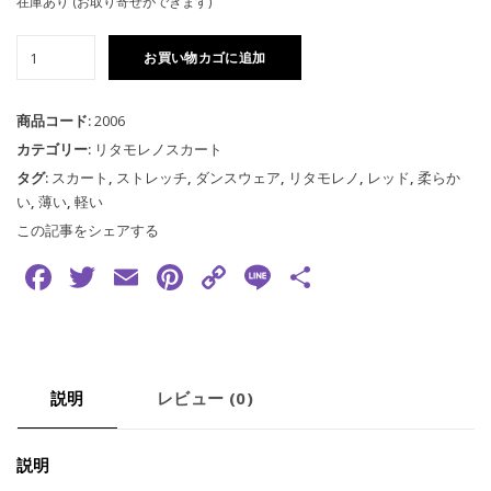
在庫あり (お取り寄せができます)
赤
お買い物カゴに追加
フ
レ
ア
商品コード:
2006
ー
カテゴリー:
リタモレノスカート
ス
タグ:
スカート
,
ストレッチ
,
ダンスウェア
,
リタモレノ
,
レッド
,
柔らか
カ
い
,
薄い
,
軽い
ー
この記事をシェアする
ト
Facebook
Twitter
Email
Pinterest
Copy
Line
共
個
Link
有
説明
レビュー (0)
説明