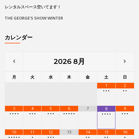
レンタルスペース空いてます！
THE GEORGE’S SHOW WINTER
カレンダー
2026
8月
月
火
水
木
金
土
日
1
2
•
•
•
•
•
3
4
5
6
7
9
8
•
•
•
•
•
•
•
•
•
•
•
•
•
•
•
•
•
•
•
•
•
•
10
11
12
13
14
15
16
•
•
•
•
•
•
•
•
•
•
•
•
•
•