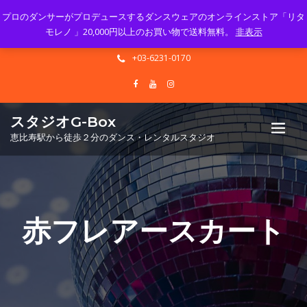
プロのダンサーがプロデュースするダンスウェアのオンラインストア「リタ
Mon - Sun 10.00 - 23.00
モレノ 」20,000円以上のお買い物で送料無料。
非表示
info@gbox-tango.com
+03-6231-0170
スタジオG-Box
恵比寿駅から徒歩２分のダンス・レンタルスタジオ
赤フレアースカート