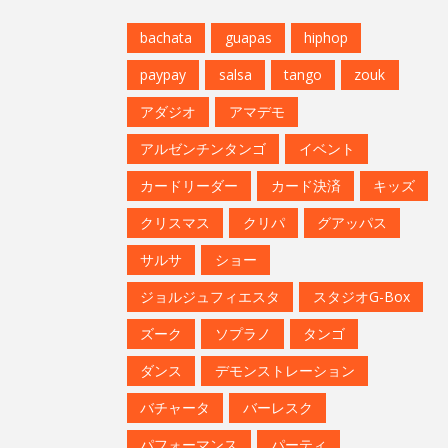
bachata
guapas
hiphop
paypay
salsa
tango
zouk
アダジオ
アマデモ
アルゼンチンタンゴ
イベント
カードリーダー
カード決済
キッズ
クリスマス
クリパ
グアッパス
サルサ
ショー
ジョルジュフィエスタ
スタジオG-Box
ズーク
ソプラノ
タンゴ
ダンス
デモンストレーション
バチャータ
バーレスク
パフォーマンス
パーティ