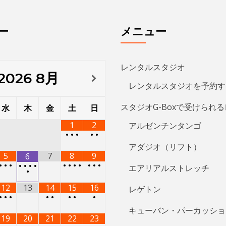
ー
メニュー
レンタルスタジオ
2026
8月
レンタルスタジオを予約す
スタジオG-Boxで受けられ
水
木
金
土
日
1
2
アルゼンチンタンゴ
•
•
•
•
•
アダジオ（リフト）
5
7
8
9
6
•
•
•
•
•
•
•
•
•
•
•
•
•
•
エアリアルストレッチ
•
12
13
14
15
16
レゲトン
•
•
•
•
•
•
•
•
キューバン・パーカッショ
19
20
21
22
23