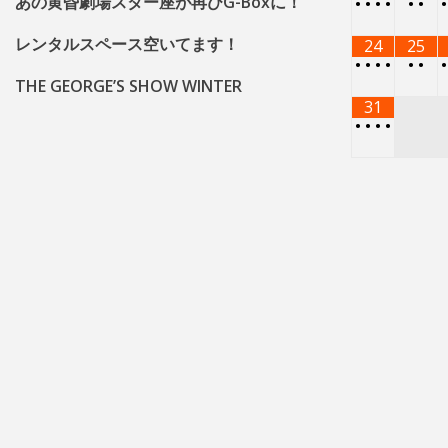
あの黄昏劇場スター座が再びG-Boxに！
•
•
•
•
•
•
レンタルスペース空いてます！
24
25
•
•
•
•
•
•
THE GEORGE’S SHOW WINTER
31
•
•
•
•