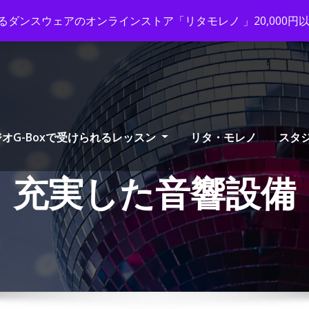
ox-tango.com
+03-6231-0170
ダンスウェアのオンラインストア「リタモレノ 」20,000
オG-Boxで受けられるレッスン
リタ・モレノ
スタ
充実した音響設備