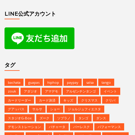
LINE公式アカウント
タグ
bachata
guapas
hiphop
paypay
salsa
tango
zouk
アダジオ
アマデモ
アルゼンチンタンゴ
イベント
カードリーダー
カード決済
キッズ
クリスマス
クリパ
グアッパス
サルサ
ショー
ジョルジュフィエスタ
スタジオG-Box
ズーク
ソプラノ
タンゴ
ダンス
デモンストレーション
バチャータ
バーレスク
パフォーマンス