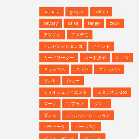
bachata
guapas
hiphop
paypay
salsa
tango
zouk
アダジオ
アマデモ
アルゼンチンタンゴ
イベント
カードリーダー
カード決済
キッズ
クリスマス
クリパ
グアッパス
サルサ
ショー
ジョルジュフィエスタ
スタジオG-Box
ズーク
ソプラノ
タンゴ
ダンス
デモンストレーション
バチャータ
バーレスク
パフォーマンス
パーティ