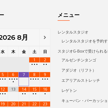
ー
メニュー
レンタルスタジオ
2026
8月
レンタルスタジオを予約す
スタジオG-Boxで受けられ
水
木
金
土
日
1
2
アルゼンチンタンゴ
•
•
•
•
•
アダジオ（リフト）
5
6
8
9
7
•
•
•
•
•
•
•
•
•
•
•
•
•
•
エアリアルストレッチ
•
12
13
14
15
16
レゲトン
•
•
•
•
•
•
•
•
キューバン・パーカッショ
19
20
21
22
23