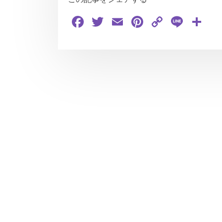
Facebook
Twitter
Email
Pinterest
Copy
Line
共
Link
有