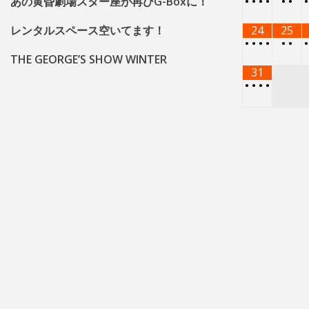
あの黄昏劇場スター座が再びG-Boxに！
•
•
•
•
•
•
レンタルスペース空いてます！
24
25
•
•
•
•
•
•
THE GEORGE’S SHOW WINTER
31
•
•
•
•