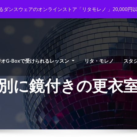
ox-tango.com
+03-6231-0170
ダンスウェアのオンラインストア「リタモレノ 」20,000
オG-Boxで受けられるレッスン
リタ・モレノ
スタ
別に鏡付きの更衣