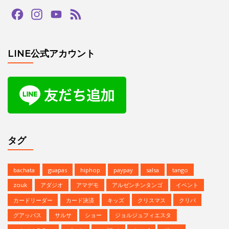
Facebook
Instagram
YouTube
Feed
Channel
LINE公式アカウント
タグ
bachata
guapas
hiphop
paypay
salsa
tango
zouk
アダジオ
アマデモ
アルゼンチンタンゴ
イベント
カードリーダー
カード決済
キッズ
クリスマス
クリパ
グアッパス
サルサ
ショー
ジョルジュフィエスタ