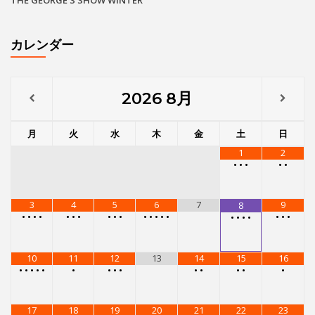
THE GEORGE’S SHOW WINTER
カレンダー
2026
8月
月
火
水
木
金
土
日
1
2
•
•
•
•
•
3
4
5
6
7
9
8
•
•
•
•
•
•
•
•
•
•
•
•
•
•
•
•
•
•
•
•
•
•
10
11
12
13
14
15
16
•
•
•
•
•
•
•
•
•
•
•
•
•
•
17
18
19
20
21
22
23