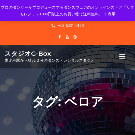
プロのダンサーがプロデュースするダンスウェアのオンラインストア「リタ
Mon - Sun 10.00 - 23.00
モレノ 」20,000円以上のお買い物で送料無料。
非表示
info@gbox-tango.com
+03-6231-0170
スタジオG-Box
恵比寿駅から徒歩２分のダンス・レンタルスタジオ
タグ:
ベロア