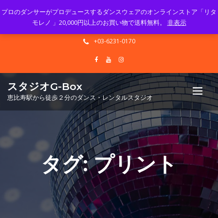
プロのダンサーがプロデュースするダンスウェアのオンラインストア「リタ
Mon - Sun 10.00 - 23.00
モレノ 」20,000円以上のお買い物で送料無料。
非表示
info@gbox-tango.com
+03-6231-0170
スタジオG-Box
恵比寿駅から徒歩２分のダンス・レンタルスタジオ
タグ:
プリント