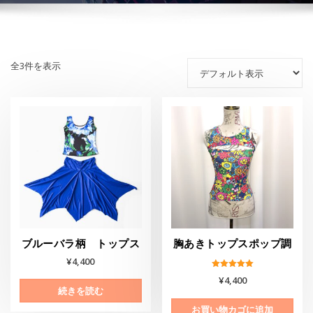
全3件を表示
ブルーバラ柄 トップス
胸あきトップスポップ調
¥
4,400
5段階中
¥
4,400
5.00
続きを読む
の評価
お買い物カゴに追加