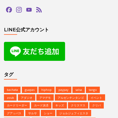
Facebook
Instagram
YouTube
Feed
Channel
LINE公式アカウント
タグ
bachata
guapas
hiphop
paypay
salsa
tango
zouk
アダジオ
アマデモ
アルゼンチンタンゴ
イベント
カードリーダー
カード決済
キッズ
クリスマス
クリパ
グアッパス
サルサ
ショー
ジョルジュフィエスタ