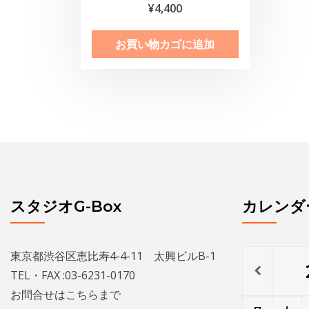
5段階中
¥
4,400
5.00
の評価
お買い物カゴに追加
スタジオG-Box
カレンダ
東京都渋谷区恵比寿4-4-11 太興ビルB-1
TEL・FAX :03-6231-0170
お問合せは
こちら
まで