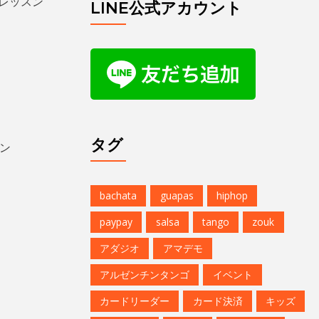
るレッスン
LINE公式アカウント
タグ
ン
bachata
guapas
hiphop
paypay
salsa
tango
zouk
アダジオ
アマデモ
アルゼンチンタンゴ
イベント
カードリーダー
カード決済
キッズ