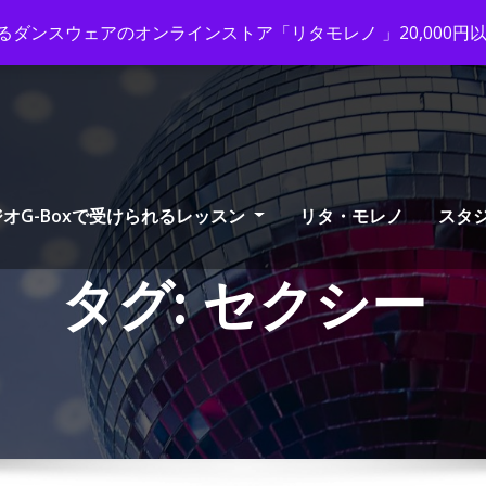
ox-tango.com
+03-6231-0170
ダンスウェアのオンラインストア「リタモレノ 」20,000
オG-Boxで受けられるレッスン
リタ・モレノ
スタ
タグ:
セクシー