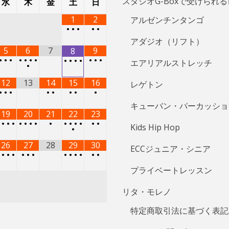
スタジオG-Boxで受けられ
水
木
金
土
日
1
2
アルゼンチンタンゴ
•
•
•
•
•
アダジオ（リフト）
5
6
7
9
8
•
•
•
•
•
•
•
•
•
•
•
•
•
•
エアリアルストレッチ
•
12
13
14
15
16
レゲトン
•
•
•
•
•
•
•
•
キューバン・パーカッショ
19
20
21
22
23
•
•
•
•
•
•
•
•
•
•
•
•
•
•
•
Kids Hip Hop
•
26
27
28
29
30
ECCジュニア・シニア
•
•
•
•
•
•
•
•
•
•
•
•
•
プライベートレッスン
リタ・モレノ
特定商取引法に基づく表記