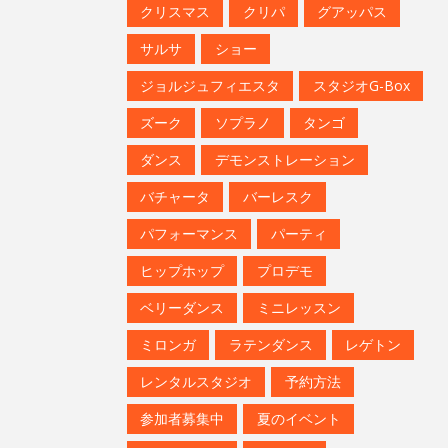
クリスマス
クリパ
グアッパス
サルサ
ショー
ジョルジュフィエスタ
スタジオG-Box
ズーク
ソプラノ
タンゴ
ダンス
デモンストレーション
バチャータ
バーレスク
パフォーマンス
パーティ
ヒップホップ
プロデモ
ベリーダンス
ミニレッスン
ミロンガ
ラテンダンス
レゲトン
レンタルスタジオ
予約方法
参加者募集中
夏のイベント