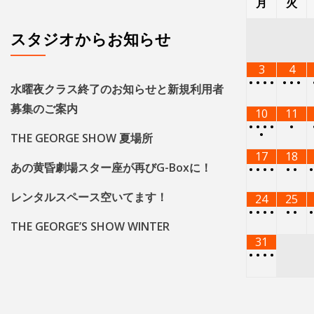
月
火
スタジオからお知らせ
3
4
•
•
•
•
•
•
•
水曜夜クラス終了のお知らせと新規利用者
募集のご案内
10
11
•
•
•
•
•
•
THE GEORGE SHOW 夏場所
17
18
あの黄昏劇場スター座が再びG-Boxに！
•
•
•
•
•
•
レンタルスペース空いてます！
24
25
•
•
•
•
•
•
THE GEORGE’S SHOW WINTER
31
•
•
•
•