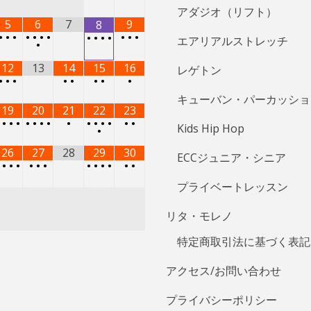
5
6
7
9
8
•
•
•
•
•
•
•
•
•
•
•
•
•
•
エアリアルストレッチ
•
12
13
14
15
16
レゲトン
•
•
•
•
•
•
•
•
キューバン・パーカッショ
19
20
21
22
23
•
•
•
•
•
•
•
•
•
•
•
•
•
•
•
Kids Hip Hop
•
26
27
28
29
30
ECCジュニア・シニア
•
•
•
•
•
•
•
•
•
•
•
•
•
プライベートレッスン
リタ・モレノ
特定商取引法に基づく表記
アクセス/お問い合わせ
プライバシーポリシー