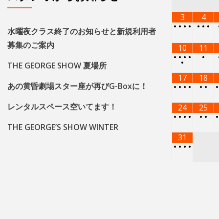
3
4
•
•
•
•
•
•
•
水曜夜クラス終了のお知らせと新規利用者
募集のご案内
10
11
•
•
•
•
•
•
THE GEORGE SHOW 夏場所
17
18
あの黄昏劇場スター座が再びG-Boxに！
•
•
•
•
•
•
レンタルスペース空いてます！
24
25
•
•
•
•
•
•
THE GEORGE’S SHOW WINTER
31
•
•
•
•