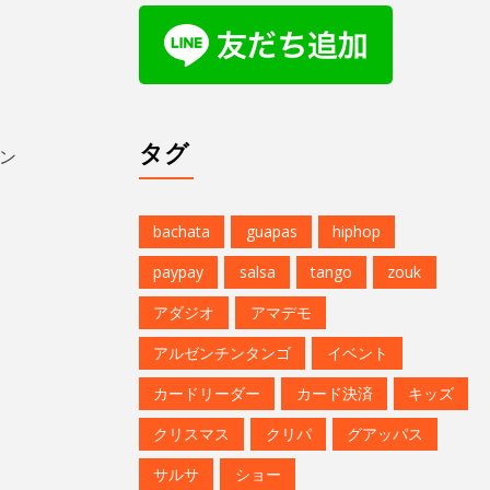
タグ
ン
bachata
guapas
hiphop
paypay
salsa
tango
zouk
アダジオ
アマデモ
アルゼンチンタンゴ
イベント
カードリーダー
カード決済
キッズ
クリスマス
クリパ
グアッパス
サルサ
ショー
ジョルジュフィエスタ
スタジオG-Box