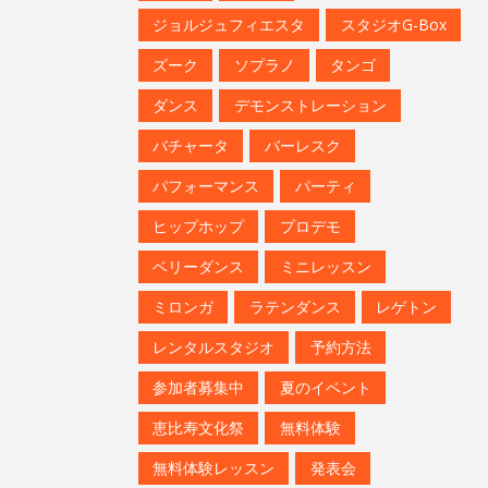
ズーク
ソプラノ
タンゴ
ダンス
デモンストレーション
バチャータ
バーレスク
パフォーマンス
パーティ
ヒップホップ
プロデモ
ベリーダンス
ミニレッスン
ミロンガ
ラテンダンス
レゲトン
レンタルスタジオ
予約方法
参加者募集中
夏のイベント
恵比寿文化祭
無料体験
無料体験レッスン
発表会