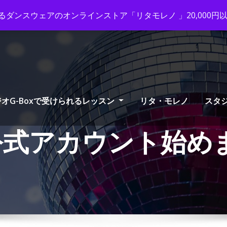
ox-tango.com
+03-6231-0170
ダンスウェアのオンラインストア「リタモレノ 」20,000
オG-Boxで受けられるレッスン
リタ・モレノ
スタ
e-公式アカウント始め