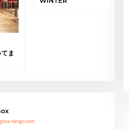
WINTER
Bur
ienc
ox
/gbox-tango.com