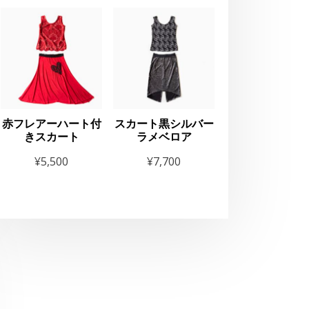
lesque”OIRAN”Exper
e
赤フレアーハート付
スカート黒シルバー
きスカート
ラメベロア
¥
5,500
¥
7,700
お知らせ
THE GEORG
2025