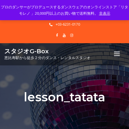
プロのダンサーがプロデュースするダンスウェアのオンラインストア「リタ
Mon - Sun 10.00 - 23.00
モレノ 」20,000円以上のお買い物で送料無料。
非表示
info@gbox-tango.com
+03-6231-0170
スタジオG-Box
恵比寿駅から徒歩２分のダンス・レンタルスタジオ
lesson_tatata