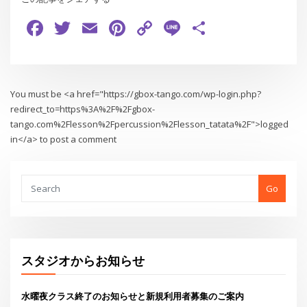
Facebook
Twitter
Email
Pinterest
Copy
Line
共
Link
有
You must be <a href="https://gbox-tango.com/wp-login.php?
redirect_to=https%3A%2F%2Fgbox-
tango.com%2Flesson%2Fpercussion%2Flesson_tatata%2F">logged
in</a> to post a comment
Go
スタジオからお知らせ
水曜夜クラス終了のお知らせと新規利用者募集のご案内