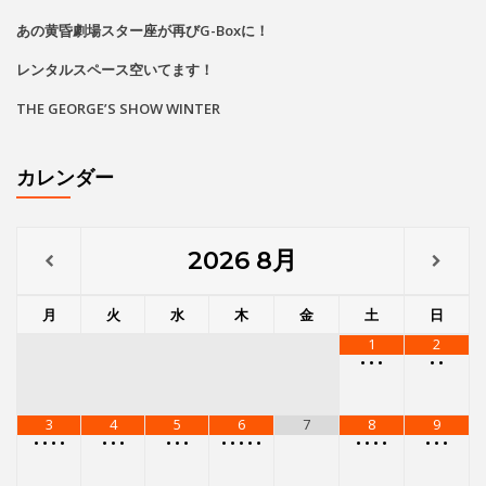
あの黄昏劇場スター座が再びG-Boxに！
レンタルスペース空いてます！
THE GEORGE’S SHOW WINTER
カレンダー
2026
8月
月
火
水
木
金
土
日
1
2
•
•
•
•
•
3
4
5
6
7
8
9
•
•
•
•
•
•
•
•
•
•
•
•
•
•
•
•
•
•
•
•
•
•