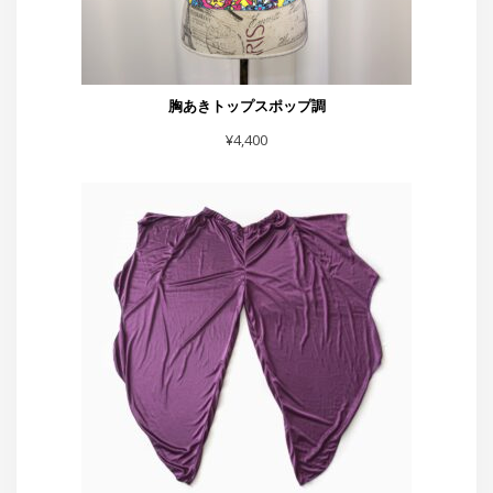
胸あきトップスポップ調
¥
4,400