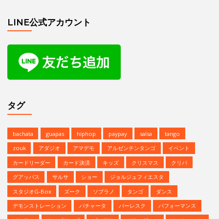
LINE公式アカウント
タグ
bachata
guapas
hiphop
paypay
salsa
tango
zouk
アダジオ
アマデモ
アルゼンチンタンゴ
イベント
カードリーダー
カード決済
キッズ
クリスマス
クリパ
グアッパス
サルサ
ショー
ジョルジュフィエスタ
スタジオG-Box
ズーク
ソプラノ
タンゴ
ダンス
デモンストレーション
バチャータ
バーレスク
パフォーマンス