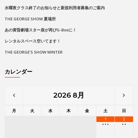
水曜夜クラス終了のお知らせと新規利用者募集のご案内
THE GEORGE SHOW 夏場所
あの黄昏劇場スター座が再びG-Boxに！
レンタルスペース空いてます！
THE GEORGE’S SHOW WINTER
カレンダー
2026
8月
月
火
水
木
金
土
日
1
2
•
•
•
•
•