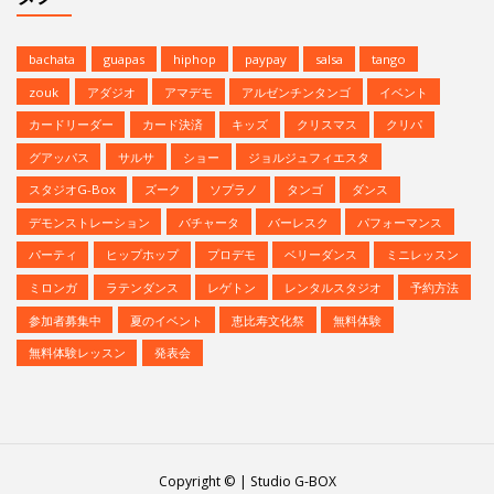
bachata
guapas
hiphop
paypay
salsa
tango
zouk
アダジオ
アマデモ
アルゼンチンタンゴ
イベント
カードリーダー
カード決済
キッズ
クリスマス
クリパ
グアッパス
サルサ
ショー
ジョルジュフィエスタ
スタジオG-Box
ズーク
ソプラノ
タンゴ
ダンス
デモンストレーション
バチャータ
バーレスク
パフォーマンス
パーティ
ヒップホップ
プロデモ
ベリーダンス
ミニレッスン
ミロンガ
ラテンダンス
レゲトン
レンタルスタジオ
予約方法
参加者募集中
夏のイベント
恵比寿文化祭
無料体験
無料体験レッスン
発表会
Copyright © | Studio G-BOX